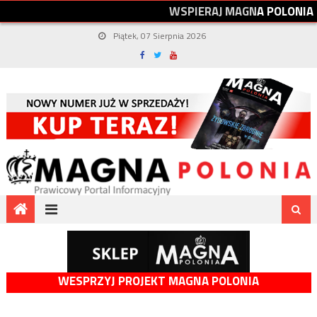
W
S
P
I
E
R
A
J
M
A
G
N
A
P
O
L
O
N
I
A
Piątek, 07 Sierpnia 2026
WESPRZYJ PROJEKT MAGNA POLONIA