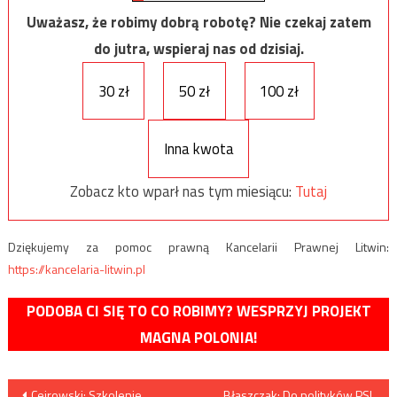
Uważasz, że robimy dobrą robotę? Nie czekaj zatem
do jutra, wspieraj nas od dzisiaj.
30 zł
50 zł
100 zł
Inna kwota
Zobacz kto wparł nas tym miesiącu:
Tutaj
Dziękujemy za pomoc prawną Kancelarii Prawnej Litwin:
https://kancelaria-litwin.pl
PODOBA CI SIĘ TO CO ROBIMY? WESPRZYJ PROJEKT
MAGNA POLONIA!
Nawigacja
Cejrowski: Szkolenie
Błaszczak: Do polityków PSL