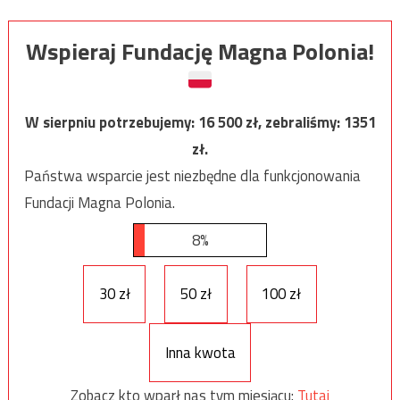
Wspieraj Fundację Magna Polonia!
W sierpniu potrzebujemy:
16 500
zł, zebraliśmy:
1351
zł.
Państwa wsparcie jest niezbędne dla funkcjonowania
Fundacji Magna Polonia.
8%
30 zł
50 zł
100 zł
Inna kwota
Zobacz kto wparł nas tym miesiącu:
Tutaj