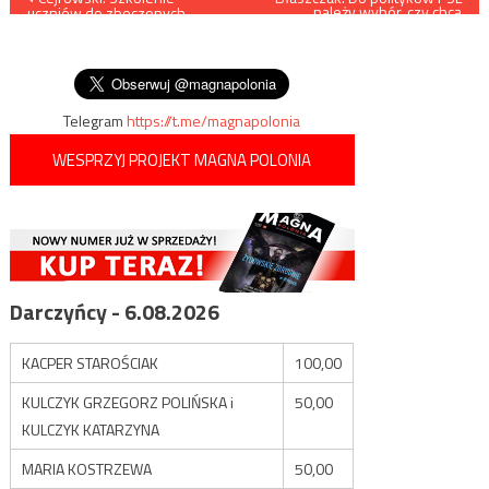
należy wybór, czy chcą
uczniów do zboczonych
rozwijać swoje społeczności
wpisu
czynności seksualnych musi
lokalne, czy walczyć z
być ścigane jako atak
rządem
pedofilski
Telegram
https://t.me/magnapolonia
WESPRZYJ PROJEKT MAGNA POLONIA
Darczyńcy - 6.08.2026
KACPER STAROŚCIAK
100,00
KULCZYK GRZEGORZ POLIŃSKA i
50,00
KULCZYK KATARZYNA
MARIA KOSTRZEWA
50,00