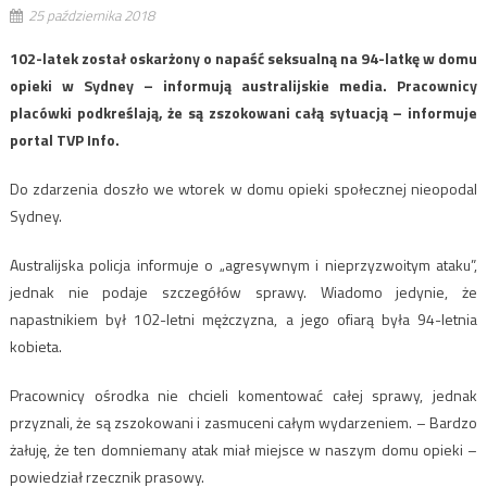
25 października 2018
102-latek został oskarżony o napaść seksualną na 94-latkę w domu
opieki w Sydney – informują australijskie media. Pracownicy
placówki podkreślają, że są zszokowani całą sytuacją – informuje
portal TVP Info.
Do zdarzenia doszło we wtorek w domu opieki społecznej nieopodal
Sydney.
Australijska policja informuje o „agresywnym i nieprzyzwoitym ataku”,
jednak nie podaje szczegółów sprawy. Wiadomo jedynie, że
napastnikiem był 102-letni mężczyzna, a jego ofiarą była 94-letnia
kobieta.
Pracownicy ośrodka nie chcieli komentować całej sprawy, jednak
przyznali, że są zszokowani i zasmuceni całym wydarzeniem. – Bardzo
żałuję, że ten domniemany atak miał miejsce w naszym domu opieki –
powiedział rzecznik prasowy.