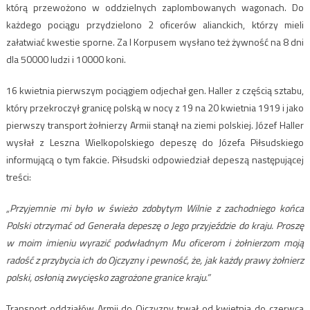
którą przewożono w oddzielnych zaplombowanych wagonach. Do
każdego pociągu przydzielono 2 oficerów alianckich, którzy mieli
załatwiać kwestie sporne. Za I Korpusem wysłano też żywność na 8 dni
dla 50000 ludzi i 10000 koni.
16 kwietnia pierwszym pociągiem odjechał gen. Haller z częścią sztabu,
który przekroczył granicę polską w nocy z 19 na 20 kwietnia 1919 i jako
pierwszy transport żołnierzy Armii stanął na ziemi polskiej. Józef Haller
wysłał z Leszna Wielkopolskiego depeszę do Józefa Piłsudskiego
informującą o tym fakcie. Piłsudski odpowiedział depeszą następującej
treści:
„Przyjemnie mi było w świeżo zdobytym Wilnie z zachodniego końca
Polski otrzymać od Generała depeszę o Jego przyjeździe do kraju. Proszę
w moim imieniu wyrazić podwładnym Mu oficerom i żołnierzom moją
radość z przybycia ich do Ojczyzny i pewność, że, jak każdy prawy żołnierz
polski, osłonią zwycięsko zagrożone granice kraju.”
Transport oddziałów Armii do Ojczyzny trwał od kwietnia do czerwca