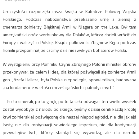
Uroczystości rozpoczęła msza święta w Katedrze Polowej Wojska
Polskiego. Podczas nabożeństwa przekazano urnę z ziemią z
cmentarza żołnierzy Błękitnej Armii w Niagara on the Lake. Był tam
amerykański obóz werbunkowy dla Polaków, którzy chcieli wrócić do
Europy i walczyć o Polskę. Ksiądz pułkownik Zbigniew Kępa podczas
homilii przypominał, że czcimy dziś niezwykłych bohaterów Polski.
W wystąpieniu przy Pomniku Czynu Zbrojnego Polonii minister obrony
przekonywał, że celem i ideą, dla której poświęcali się żołnierze Armii
gen. Józefa Hallera, była Polska niepodległa, sprawiedliwa, budowana
„na fundamencie wartości chrześcijańskich i patriotycznych”.
– Po to umierali, po to ginęli, po to ta cała odwaga i ten wielki wysiłek
został wydobyty z narodu polskiego, byśmy dzisiaj cenili każdą kroplę
krwi żołnierskiej poświęconą dla naszej niepodległości; nie dla jakiejś
kasty, nie dla kontynuacji sowieckiego imperium, nie dla kontynuacji
przywilejów tych, którzy stamtąd się wywodzą, ale dla narodu