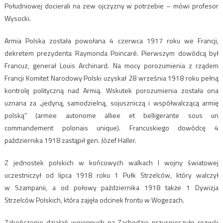
Południowej docierali na zew ojczyzny w potrzebie – mówi profesor
Wysocki.
Armia Polska została powołana 4 czerwca 1917 roku we Francji,
dekretem prezydenta Raymonda Poincaré. Pierwszym dowódcą był
Francuz, generał Louis Archinard. Na mocy porozumienia z rządem
Francji Komitet Narodowy Polski uzyskał 28 września 1918 roku pełną
kontrolę polityczną nad Armią. Wskutek porozumienia została ona
uznana za „jedyną, samodzielną, sojuszniczą i współwalczącą armię
polską” (armee autonome alliee et belligerante sous un
commandement polonais unique). Francuskiego dowódcę 4
października 1918 zastąpił gen. Józef Haller.
Z jednostek polskich w końcowych walkach I wojny światowej
uczestniczył od lipca 1918 roku 1 Pułk Strzelców, który walczył
w Szampanii, a od połowy października 1918 także 1 Dywizja
Strzelców Polskich, która zajęła odcinek frontu w Wogezach.
Zakończenie działań wojennych na Zachodzie przyspieszyło rozwój