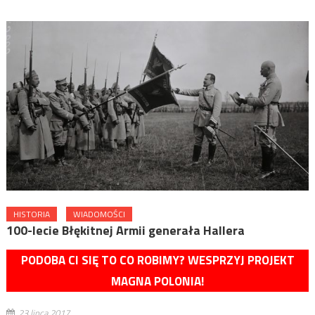
HISTORIA
WIADOMOŚCI
100-lecie Błękitnej Armii generała Hallera
PODOBA CI SIĘ TO CO ROBIMY? WESPRZYJ PROJEKT
MAGNA POLONIA!
23 lipca 2017