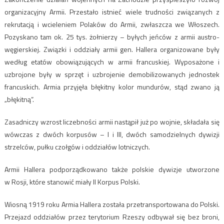
organizacyjny Armii. Przestało istnieć wiele trudności związanych z
rekrutacją i wcieleniem Polaków do Armii, zwłaszcza we Włoszech.
Pozyskano tam ok. 25 tys. żołnierzy – byłych jeńców z armii austro-
węgierskiej. Związki i oddziały armii gen. Hallera organizowane były
według etatów obowiązujących w armii francuskiej. Wyposażone i
uzbrojone były w sprzęt i uzbrojenie demobilizowanych jednostek
francuskich. Armia przyjęła błękitny kolor mundurów, stąd zwano ją
„błękitną”.
Zasadniczy wzrost liczebności armii nastąpił już po wojnie, składała się
wówczas z dwóch korpusów – I i III, dwóch samodzielnych dywizji
strzelców, pułku czołgów i oddziałów lotniczych.
Armii Hallera podporządkowano także polskie dywizje utworzone
w Rosji, które stanowić miały II Korpus Polski.
Wiosną 1919 roku Armia Hallera została przetransportowana do Polski.
Przejazd oddziałów przez terytorium Rzeszy odbywał się bez broni,