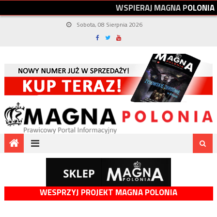
W
S
P
I
E
R
A
J
M
A
G
N
A
P
O
L
O
N
I
A
Sobota, 08 Sierpnia 2026
WESPRZYJ PROJEKT MAGNA POLONIA