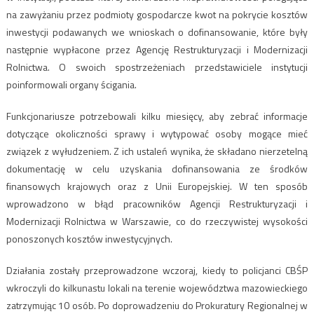
na zawyżaniu przez podmioty gospodarcze kwot na pokrycie kosztów
inwestycji podawanych we wnioskach o dofinansowanie, które były
następnie wypłacone przez Agencję Restrukturyzacji i Modernizacji
Rolnictwa. O swoich spostrzeżeniach przedstawiciele instytucji
poinformowali organy ścigania.
Funkcjonariusze potrzebowali kilku miesięcy, aby zebrać informacje
dotyczące okoliczności sprawy i wytypować osoby mogące mieć
związek z wyłudzeniem. Z ich ustaleń wynika, że składano nierzetelną
dokumentację w celu uzyskania dofinansowania ze środków
finansowych krajowych oraz z Unii Europejskiej. W ten sposób
wprowadzono w błąd pracowników Agencji Restrukturyzacji i
Modernizacji Rolnictwa w Warszawie, co do rzeczywistej wysokości
ponoszonych kosztów inwestycyjnych.
Działania zostały przeprowadzone wczoraj, kiedy to policjanci CBŚP
wkroczyli do kilkunastu lokali na terenie województwa mazowieckiego
zatrzymując 10 osób. Po doprowadzeniu do Prokuratury Regionalnej w