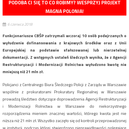
PODOBA CI SIĘ TO CO ROBIMY? WESPRZYJ PROJEKT
MAGNA POLONIA!
6 czerwca 2018
Funkcjonariusze CBŚP zatrzymali wczoraj 10 osób podejrzanych o
wyłudzenie dofinansowania z krajowych środków oraz z Unii
Europejskiej na podstawie sfałszowanej lub nierzetelnej
dokumentacji. Z wstępnych ustaleń śledczych wynika, że z Agencji
Restrukturyzacji i Modernizacji Rolnictwa wyłudzono kwotę nie
mniejszą niż 21 mln zł.
Policjanci z Centralnego Biura Śledczego Policji z Zarządu w Warszawie
wspólnie z prokuratorami Prokuratury Regionalnej w Warszawie
prowadzą śledztwo dotyczące doprowadzenia Agencji Restrukturyzacji
i Modernizacji Rolnictwa w Warszawie do niekorzystnego
rozporządzenia mieniem znacznej wartości, którego kwota jest nie
niższa niż 21 mln zł. Wszystko zaczęło się od kontroli przeprowadzonej
w instytucji, podczas której stwierdzono nieprawidłowości polegające