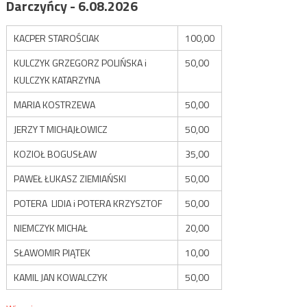
Darczyńcy - 6.08.2026
KACPER STAROŚCIAK
100,00
KULCZYK GRZEGORZ POLIŃSKA i
50,00
KULCZYK KATARZYNA
MARIA KOSTRZEWA
50,00
JERZY T MICHAJŁOWICZ
50,00
KOZIOŁ BOGUSŁAW
35,00
PAWEŁ ŁUKASZ ZIEMIAŃSKI
50,00
POTERA LIDIA i POTERA KRZYSZTOF
50,00
NIEMCZYK MICHAŁ
20,00
SŁAWOMIR PIĄTEK
10,00
KAMIL JAN KOWALCZYK
50,00