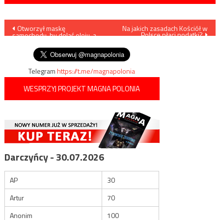
Nawigacja
Otworzył maskę
Na jakich zasadach Kościół w
Polsce płaci podatki?
samochodu, by dolać oleju, a
wpisu
tam… pyton
Telegram
https://t.me/magnapolonia
WESPRZYJ PROJEKT MAGNA POLONIA
Darczyńcy - 30.07.2026
AP
30
Artur
70
Anonim
100