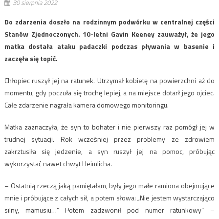
30 sierpnia 2022
Do zdarzenia doszło na rodzinnym podwórku w centralnej części
Stanów Zjednoczonych. 10-letni Gavin Keeney zauważył, że jego
matka dostała ataku padaczki podczas pływania w basenie i
zaczęła się topić.
Chłopiec ruszył jej na ratunek. Utrzymał kobietę na powierzchni aż do
momentu, gdy poczuła się trochę lepiej, a na miejsce dotarł jego ojciec.
Całe zdarzenie nagrała kamera domowego monitoringu.
Matka zaznaczyła, że syn to bohater i nie pierwszy raz pomógł jej w
trudnej sytuacji. Rok wcześniej przez problemy ze zdrowiem
zakrztusiła się jedzenie, a syn ruszył jej na pomoc, próbując
wykorzystać nawet chwyt Heimlicha.
– Ostatnią rzeczą jaką pamiętałam, były jego małe ramiona obejmujące
mnie i próbujące z całych sił, a potem słowa: „Nie jestem wystarczająco
silny, mamusiu…” Potem zadzwonił pod numer ratunkowy” –