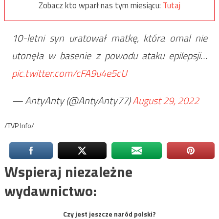
Zobacz kto wparł nas tym miesiącu:
Tutaj
10-letni syn uratował matkę, która omal nie
utonęła w basenie z powodu ataku epilepsji…
pic.twitter.com/cFA9u4e5cU
— AntyAnty (@AntyAnty77)
August 29, 2022
/TVP Info/
Wspieraj niezależne
wydawnictwo:
Czy jest jeszcze naród polski?