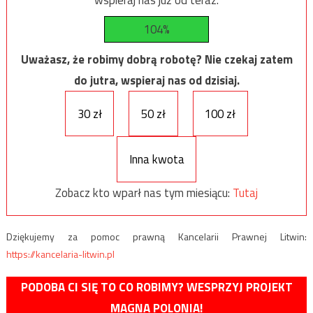
104%
Uważasz, że robimy dobrą robotę? Nie czekaj zatem
do jutra, wspieraj nas od dzisiaj.
30 zł
50 zł
100 zł
Inna kwota
Zobacz kto wparł nas tym miesiącu:
Tutaj
Dziękujemy za pomoc prawną Kancelarii Prawnej Litwin:
https://kancelaria-litwin.pl
PODOBA CI SIĘ TO CO ROBIMY? WESPRZYJ PROJEKT
MAGNA POLONIA!