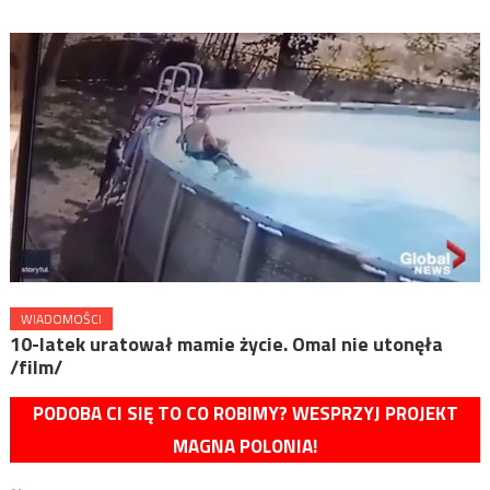
WIADOMOŚCI
10-latek uratował mamie życie. Omal nie utonęła
/film/
PODOBA CI SIĘ TO CO ROBIMY? WESPRZYJ PROJEKT
MAGNA POLONIA!