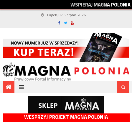
W
S
P
I
E
R
A
J
M
A
G
N
A
P
O
L
O
N
I
A
Piątek, 07 Sierpnia 2026
WESPRZYJ PROJEKT MAGNA POLONIA