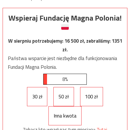
Wspieraj Fundację Magna Polonia!
W sierpniu potrzebujemy:
16 500
zł, zebraliśmy:
1351
zł.
Państwa wsparcie jest niezbędne dla funkcjonowania
Fundacji Magna Polonia.
8%
30 zł
50 zł
100 zł
Inna kwota
Zobacz kto wparł nas tym miesiącu:
Tutaj