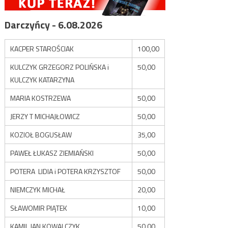
Darczyńcy - 6.08.2026
KACPER STAROŚCIAK
100,00
KULCZYK GRZEGORZ POLIŃSKA i
50,00
KULCZYK KATARZYNA
MARIA KOSTRZEWA
50,00
JERZY T MICHAJŁOWICZ
50,00
KOZIOŁ BOGUSŁAW
35,00
PAWEŁ ŁUKASZ ZIEMIAŃSKI
50,00
POTERA LIDIA i POTERA KRZYSZTOF
50,00
NIEMCZYK MICHAŁ
20,00
SŁAWOMIR PIĄTEK
10,00
KAMIL JAN KOWALCZYK
50,00