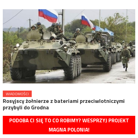
WIADOMOŚCI
​Rosyjscy żołnierze z bateriami przeciwlotniczymi
przybyli do Grodna
PODOBA CI SIĘ TO CO ROBIMY? WESPRZYJ PROJEKT
MAGNA POLONIA!