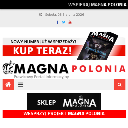
W
S
P
I
E
R
A
J
M
A
G
N
A
P
O
L
O
N
I
A
Sobota, 08 Sierpnia 2026
WESPRZYJ PROJEKT MAGNA POLONIA