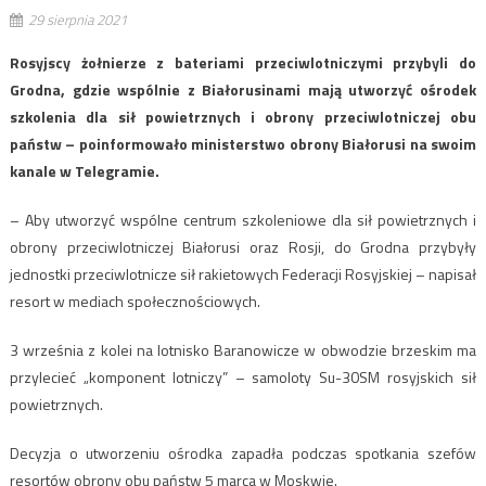
29 sierpnia 2021
​Rosyjscy żołnierze z bateriami przeciwlotniczymi przybyli do
Grodna, gdzie wspólnie z Białorusinami mają utworzyć ośrodek
szkolenia dla sił powietrznych i obrony przeciwlotniczej obu
państw – poinformowało ministerstwo obrony Białorusi na swoim
kanale w Telegramie.
– Aby utworzyć wspólne centrum szkoleniowe dla sił powietrznych i
obrony przeciwlotniczej Białorusi oraz Rosji, do Grodna przybyły
jednostki przeciwlotnicze sił rakietowych Federacji Rosyjskiej – napisał
resort w mediach społecznościowych.
3 września z kolei na lotnisko Baranowicze w obwodzie brzeskim ma
przylecieć „komponent lotniczy” – samoloty Su-30SM rosyjskich sił
powietrznych.
Decyzja o utworzeniu ośrodka zapadła podczas spotkania szefów
resortów obrony obu państw 5 marca w Moskwie.