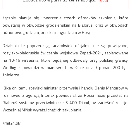
Łącznie planuje się utworzenie trzech ośrodków szkolenia, które
powstaną w obwodzie grodzieńskim na Białorusi oraz w obwodach
niżnonowogrodzkim, oraz kaliningradzkim w Rosji.
Działania te poprzedzają, aczkolwiek oficjalnie nie są powiązane,
rosyjsko-białoruskie ćwiczenia wojskowe Zapad-2021, zaplanowane
na 10-16 września, które będą się odbywały przy polskiej granicy.
Według zapowiedzi w manewrach weźmie udział ponad 200 tys.
żołnierzy.
Kilka dni temu rosyjski minister przemysłu i handlu Denis Manturow w
rozmowie z agencją Interfax powiedział, że Rosja może przesłać na
Białoruś systemy przeciwlotnicze S-400 Triumf, by zacieśnić relacje.
Wcześniej Mińsk wyrażał chęć ich zakupienia.
/rmf24.pl/