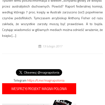
Tydzień temu poszła informacja o wielkim „schylaniu głowy ze wstydu”
przez australijskich duchownych. Powód? Raport federalnej komisji,
według którego 7 proc. księży w Australii zarzucono (sic!) popełnienie
czynów pedofilskich. Tymczasem arcybiskup Anthony Fisher od razu
zakłada, że wszystkie zarzuty muszą być prawdziwe. A to bujda.
Czytając wiadomości w głównych mediach można odnieść wrażenie, że
księża […]
13 lutego 2017
Telegram
https://t.me/magnapolonia
WESPRZYJ PROJEKT MAGNA POLONIA