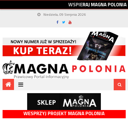
W
S
P
I
E
R
A
J
M
A
G
N
A
P
O
L
O
N
I
A
Niedziela, 09 Sierpnia 2026
WESPRZYJ PROJEKT MAGNA POLONIA