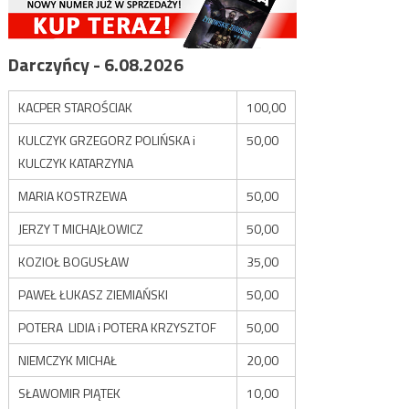
Darczyńcy - 6.08.2026
KACPER STAROŚCIAK
100,00
KULCZYK GRZEGORZ POLIŃSKA i
50,00
KULCZYK KATARZYNA
MARIA KOSTRZEWA
50,00
JERZY T MICHAJŁOWICZ
50,00
KOZIOŁ BOGUSŁAW
35,00
PAWEŁ ŁUKASZ ZIEMIAŃSKI
50,00
POTERA LIDIA i POTERA KRZYSZTOF
50,00
NIEMCZYK MICHAŁ
20,00
SŁAWOMIR PIĄTEK
10,00