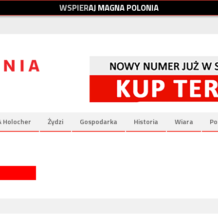
W
S
P
I
E
R
A
J
M
A
G
N
A
P
O
L
O
N
I
A
& Holocher
Żydzi
Gospodarka
Historia
Wiara
Po