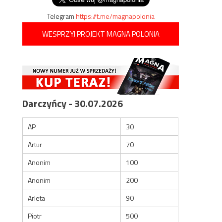
Telegram
https://t.me/magnapolonia
WESPRZYJ PROJEKT MAGNA POLONIA
Darczyńcy - 30.07.2026
AP
30
Artur
70
Anonim
100
Anonim
200
Arleta
90
Piotr
500