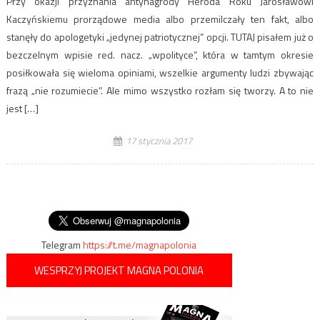
Przy okazji przyznania antynagrody Heroda Roku Jarosławowi
Kaczyńskiemu prorządowe media albo przemilczały ten fakt, albo
stanęły do apologetyki „jedynej patriotycznej” opcji. TUTAJ pisałem już o
bezczelnym wpisie red. nacz. „wpolityce”, która w tamtym okresie
posiłkowała się wieloma opiniami, wszelkie argumenty ludzi zbywając
frazą „nie rozumiecie”. Ale mimo wszystko rozłam się tworzy. A to nie
jest […]
17 stycznia 2017
Telegram
https://t.me/magnapolonia
WESPRZYJ PROJEKT MAGNA POLONIA