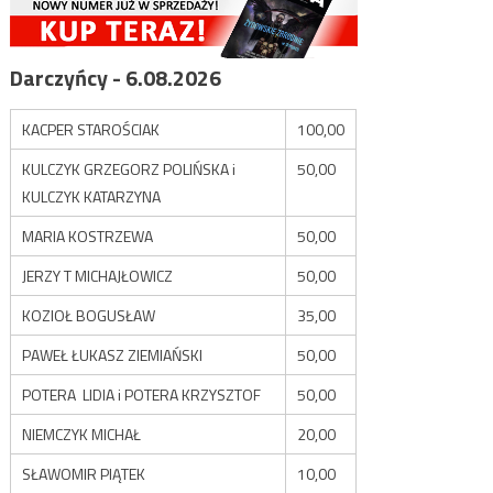
Darczyńcy - 6.08.2026
KACPER STAROŚCIAK
100,00
KULCZYK GRZEGORZ POLIŃSKA i
50,00
KULCZYK KATARZYNA
MARIA KOSTRZEWA
50,00
JERZY T MICHAJŁOWICZ
50,00
KOZIOŁ BOGUSŁAW
35,00
PAWEŁ ŁUKASZ ZIEMIAŃSKI
50,00
POTERA LIDIA i POTERA KRZYSZTOF
50,00
NIEMCZYK MICHAŁ
20,00
SŁAWOMIR PIĄTEK
10,00