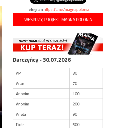
Telegram
https://t.me/magnapolonia
WESPRZYJ PROJEKT MAGNA POLONIA
Darczyńcy - 30.07.2026
AP
30
Artur
70
Anonim
100
Anonim
200
Arleta
90
Piotr
500