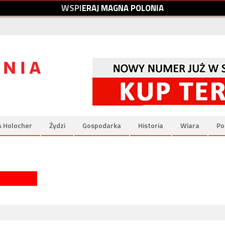
W
S
P
I
E
R
A
J
M
A
G
N
A
P
O
L
O
N
I
A
& Holocher
Żydzi
Gospodarka
Historia
Wiara
Po