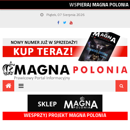
W
S
P
I
E
R
A
J
M
A
G
N
A
P
O
L
O
N
I
A
Piątek, 07 Sierpnia 2026
WESPRZYJ PROJEKT MAGNA POLONIA