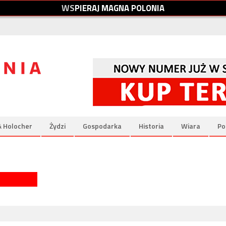
W
S
P
I
E
R
A
J
M
A
G
N
A
P
O
L
O
N
I
A
& Holocher
Żydzi
Gospodarka
Historia
Wiara
Po