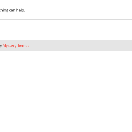
ching can help.
by
MysteryThemes
.