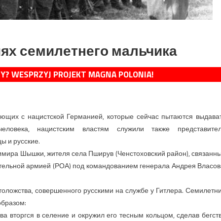
ях семилетнего мальчика
MY? WESPRZYJ PROJEKT MAGNA POLONIA!
ющих с нацистской Германией, которые сейчас пытаются выдава
ловека, нацистским властям служили также представите
ы и русские.
имира Шышки, жителя села Пширув (Ченстоховский район), связанн
тельной армией (РОА) под командованием генерала Андрея Власов
толожства, совершенного русскими на службе у Гитлера. Семилетн
образом:
ва вторгся в селение и окружил его тесным кольцом, сделав бегст