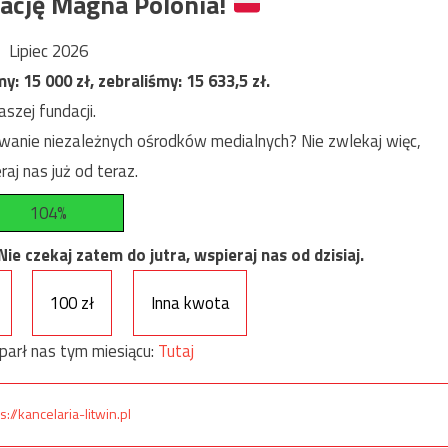
ację Magna Polonia!
Lipiec 2026
my:
15 000
zł, zebraliśmy:
15 633,5
zł.
szej fundacji.
anie niezależnych ośrodków medialnych? Nie zwlekaj więc,
raj nas już od teraz.
104%
e czekaj zatem do jutra, wspieraj nas od dzisiaj.
100 zł
Inna kwota
parł nas tym miesiącu:
Tutaj
s://kancelaria-litwin.pl