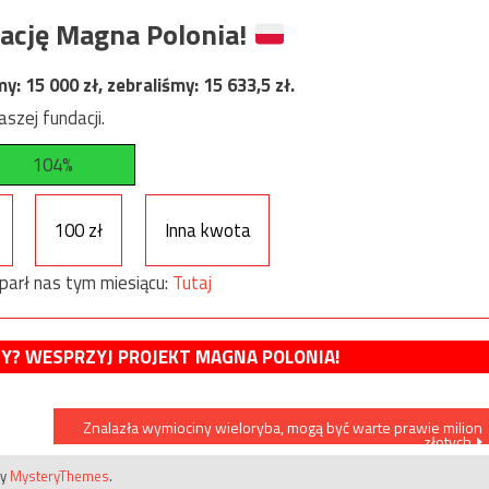
ację Magna Polonia!
my:
15 000
zł, zebraliśmy:
15 633,5
zł.
szej fundacji.
104%
100 zł
Inna kwota
parł nas tym miesiącu:
Tutaj
MY? WESPRZYJ PROJEKT MAGNA POLONIA!
Znalazła wymiociny wieloryba, mogą być warte prawie milion
złotych
by
MysteryThemes
.