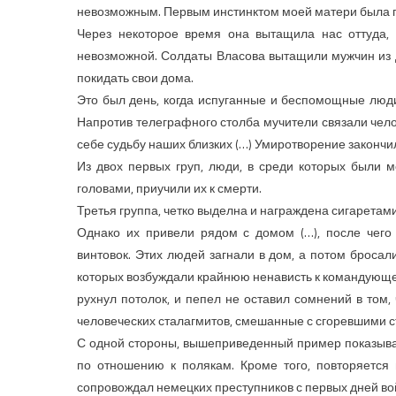
невозможным. Первым инстинктом моей матери была поп
Через некоторое время она вытащила нас оттуда,
невозможной. Солдаты Власова вытащили мужчин из 
покидать свои дома.
Это был день, когда испуганные и беспомощные люд
Напротив телеграфного столба мучители связали челов
себе судьбу наших близких (…) Умиротворение закончи
Из двох первых груп, люди, в среди которых были м
головaми, приучили их к смерти.
Третья группа, четко выделна и награждена сигаретами
Однако их привели рядом с домом (…), после чего
винтовок. Этих людей загнали в дом, а потом бросал
которых возбуждали крайнюю ненависть к командующем
рухнул потолок, и пепел не оставил сомнений в том,
человеческих сталагмитов, смешанные с сгоревшими 
С одной стороны, вышеприведенный пример показывае
по отношению к полякам. Кроме того, повторяется 
сопровождал немецких преступников с первых дней во