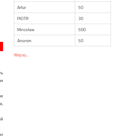
Artur
50
PIOTR
30
Mirosław
500
Anonim
50
Więcej...
ть
ли
ые
а,
ий
во