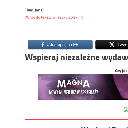
Tłum. Jan D.
[Wróć do tekstu w języku polskim]
Udostępnij na FB
Twee
Wspieraj niezależne wydaw
Czy jes