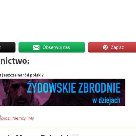
t
Obserwuj nas
Zapisz
nictwo:
t jeszcze naród polski?