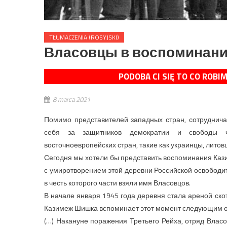
TŁUMACZENIA (ROSYJSKI)
Власовцы в воспоминани
PODOBA CI SIĘ TO CO ROBI
8 marca 2021
Помимо представителей западных стран, сотруднича
себя за защитников демократии и свободы че
восточноевропейских стран, такие как украинцы, литовц
Сегодня мы хотели бы представить воспоминания Каз
с умиротворением этой деревни Российской освободи
в честь которого части взяли имя Власовцов.
В начале января 1945 года деревня стала ареной ско
Казимеж Шишка вспоминает этот момент следующим 
(…) Накануне поражения Третьего Рейха, отряд Власо