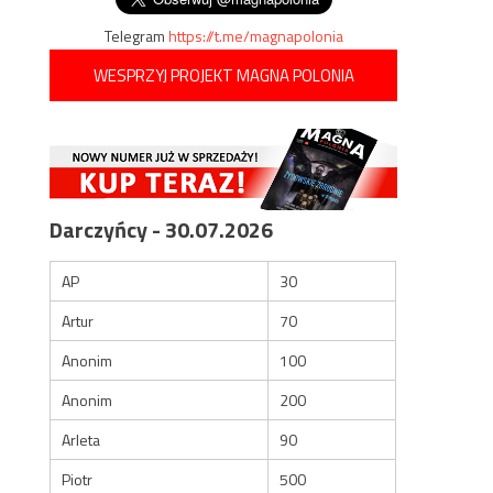
Telegram
https://t.me/magnapolonia
WESPRZYJ PROJEKT MAGNA POLONIA
Darczyńcy - 30.07.2026
AP
30
Artur
70
Anonim
100
Anonim
200
Arleta
90
Piotr
500