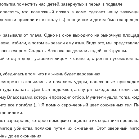
ытка поместить нас, детей, завернутых в перья, в подвале.
 опасаясь, что возможный пожар в доме сделает нашу эвакуац
домов и привели их в школу (…) женщинам и детям было запреще
и завывали от плача. Одно из окон выходило на рыночную площад
ека: избили, а потом вырезали ему язык. Видя это, мы представля
лось вечером. Солдаты Власова разделили людей на 3 группы.
ой отец и дядя, уставили лицом к стене и, стреляя пулеметом н
, убедилась в том, что им жизнь будет дарoвaннaя.
 сигареты закончились и начались удары, нанесенные приклада
и туда гранаты. Дом был подожжен, а внутри находились люди, ли
у Власовцами, который проводил отбор. Мучители ушли, тогда, ког
 что все погибли (…) Я помню серо-черный цвет сожженных тел. П
стропилами.
т варварство, которое немецкие нацисты и их соратники проявля
метод убийства поляков путем их сжигания. Этот звериный мет
йны до ее окончания.