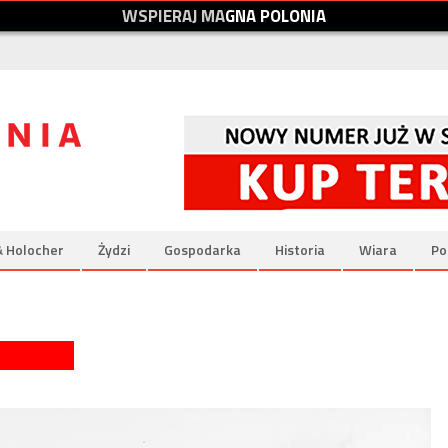
W
S
P
I
E
R
A
J
M
A
G
N
A
P
O
L
O
N
I
A
& Holocher
Żydzi
Gospodarka
Historia
Wiara
Po