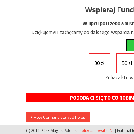
Wspieraj Fund
W lipcu potrzebowaliś
Dziękujemy! i zachęcamy do dalszego wsparcia na
30 zł
50 zł
Zobacz kto w
PODOBA CI SIĘ TO CO ROBI
Nawigacja
How Germans starved Poles
wpisu
(c) 2016-2023 Magna Polonia
|
Polityka prywatności
|
Editorial 