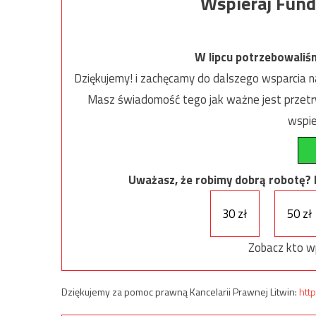
Wspieraj Fund
W lipcu potrzebowaliś
Dziękujemy! i zachęcamy do dalszego wsparcia na
Masz świadomość tego jak ważne jest przetrw
wspie
Uważasz, że robimy dobrą robotę? Ni
30 zł
50 zł
Zobacz kto w
Dziękujemy za pomoc prawną Kancelarii Prawnej Litwin:
http