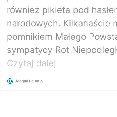
również pikieta pod hasł
narodowych. Kilkanaście 
pomnikiem Małego Powstań
sympatycy Rot Niepodległ
Zwolennicy
Czytaj dalej
i
przeciwnicy
niepodległości
Magna Polonia
Polski
dziś
w
Warszawie