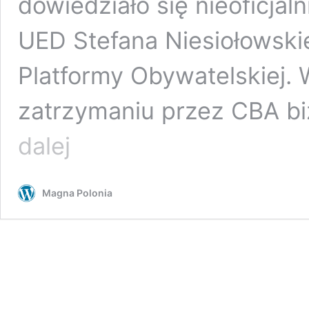
dowiedziało się nieoficjal
UED Stefana Niesiołowskie
Platformy Obywatelskiej. 
zatrzymaniu przez CBA b
Zatrzymani
dalej
przez
CBA
biznesmeni
Magna Polonia
mieli
wręczać
łapówki
Niesiołowskiemu?