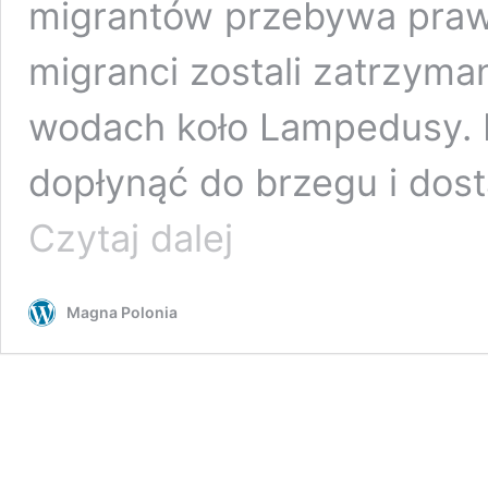
migrantów przebywa prawi
migranci zostali zatrzyma
wodach koło Lampedusy. In
dopłynąć do brzegu i dosta
Znów
Czytaj dalej
rośnie
liczba
migrantów
Magna Polonia
przybywających
do
Włoch
przez
Morze
Śródziemne