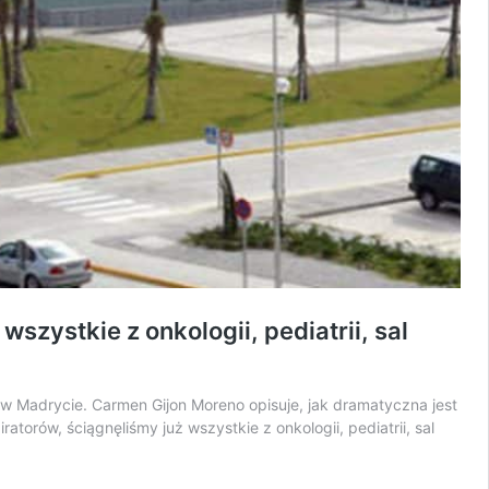
wszystkie z onkologii, pediatrii, sal
ia w Madrycie. Carmen Gijon Moreno opisuje, jak dramatyczna jest
atorów, ściągnęliśmy już wszystkie z onkologii, pediatrii, sal