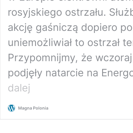
rosyjskiego ostrzału. Słu
akcję gaśniczą dopiero p
uniemożliwiał to ostrzał t
Przypomnijmy, że wczoraj
podjęły natarcie na Energ
W
dalej
ostrzelanej
przez
Rosjan
Magna Polonia
największej
elektrowni
atomowej
w
Europie