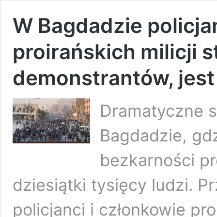
W Bagdadzie policjan
proirańskich milicji s
demonstrantów, jest 
Dramatyczne s
Bagdadzie, gdz
bezkarności pro
dziesiątki tysięcy ludzi.
policjanci i członkowie proi