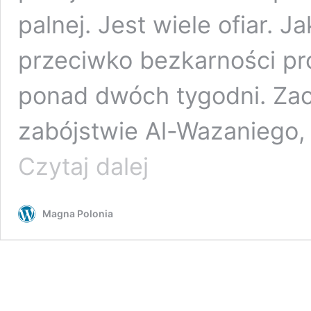
palnej. Jest wiele ofiar. J
przeciwko bezkarności proi
ponad dwóch tygodni. Zacz
zabójstwie Al-Wazaniego, 
W
Czytaj dalej
Bagdadzie
policjanci
i
Magna Polonia
członkowie
proirańskich
milicji
strzelają
do
demonstrantów,
jest