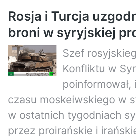
Rosja i Turcja uzgod
broni w syryjskiej pro
Szef rosyjskie
Konfliktu w Syr
poinformował, 
czasu moskeiwskiego w syry
w ostatnich tygodniach sy
przez proirańskie i irańskie