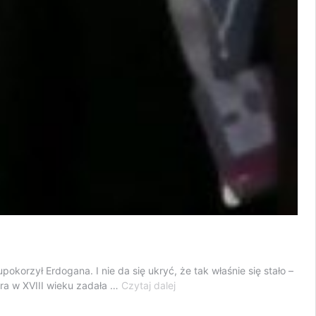
okorzył Erdogana. I nie da się ukryć, że tak właśnie się stało –
Putin
óra w XVIII wieku zadała …
Czytaj dalej
upokorzył
Erdogana.