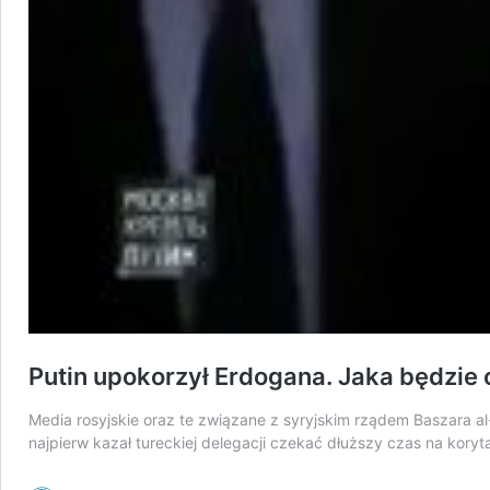
Putin upokorzył Erdogana. Jaka będzie
Media rosyjskie oraz te związane z syryjskim rządem Baszara al-
najpierw kazał tureckiej delegacji czekać dłuższy czas na koryt