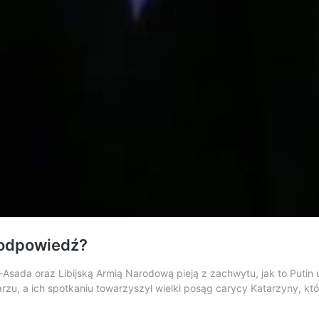
 odpowiedź?
Asada oraz Libijską Armią Narodową pieją z zachwytu, jak to Putin up
arzu, a ich spotkaniu towarzyszył wielki posąg carycy Katarzyny, kt