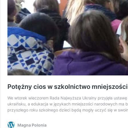
Potężny cios w szkolnictwo mniejszości
We wtorek wieczorem Rada Najwyższa Ukrainy przyjęła ustawę o
ukraińsku, a edukacja w językach mniejszości narodowych ma by
przyszłego roku szkolnego dzieci będą mogły uczyć się w swo
Magna Polonia