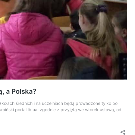
, a Polska?
kołach średnich i na uczelniach będą prowadzone tylko po
iński portal lb.ua, zgodnie z przyjętą we wtorek ustawą, od