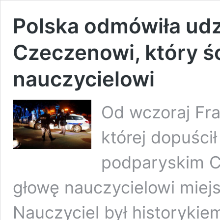
Polska odmówiła udz
Czeczenowi, który ś
nauczycielowi
Od wczoraj Fra
której dopuścił
podparyskim Co
głowę nauczycielowi mie
Nauczyciel był historykie