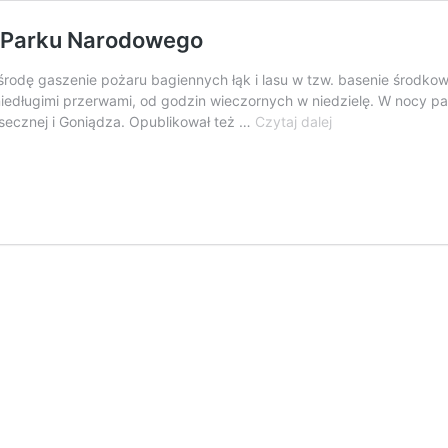
o Parku Narodowego
w środę gaszenie pożaru bagiennych łąk i lasu w tzw. basenie środ
niedługimi przerwami, od godzin wieczornych w niedzielę. W nocy par
Płoną
secznej i Goniądza. Opublikował też …
Czytaj dalej
tysiące
hektarów
Biebrzańskiego
Parku
Narodowego