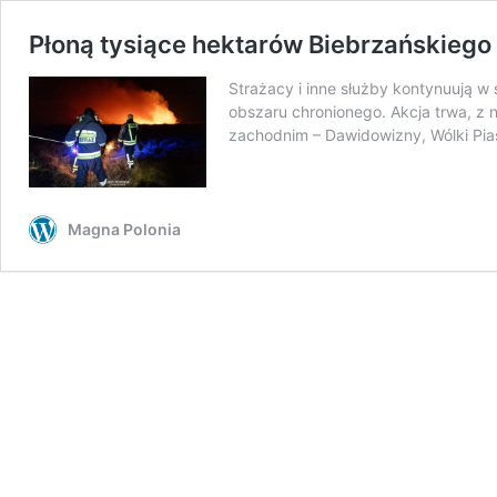
Płoną tysiące hektarów Biebrzańskieg
Strażacy i inne służby kontynuują 
obszaru chronionego. Akcja trwa, z 
zachodnim – Dawidowizny, Wólki Pia
Magna Polonia