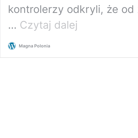
kontrolerzy odkryli, że o
Piotr
…
Czytaj dalej
Kraśko
przez
lata
Magna Polonia
nie
płacił
podatków