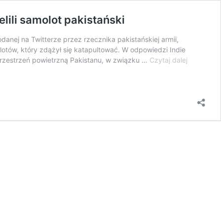
lili samolot pakistański
danej na Twitterze przez rzecznika pakistańskiej armii,
lotów, który zdążył się katapultować. W odpowiedzi Indie
Pakistan
 przestrzeń powietrzną Pakistanu, w związku …
Czytaj dalej
poinformo
o
zestrzelen
dwóch
indyjskich
samolotów
Hindusi
zestrzelili
samolot
pakistańsk