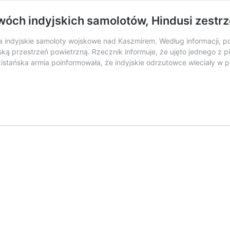
óch indyjskich samolotów, Hindusi zestrze
wa indyjskie samoloty wojskowe nad Kaszmirem. Według informacji, po
ą przestrzeń powietrzną. Rzecznik informuje, że ujęto jednego z pi
Pakistańska armia poinformowała, że indyjskie odrzutowce wleciały w