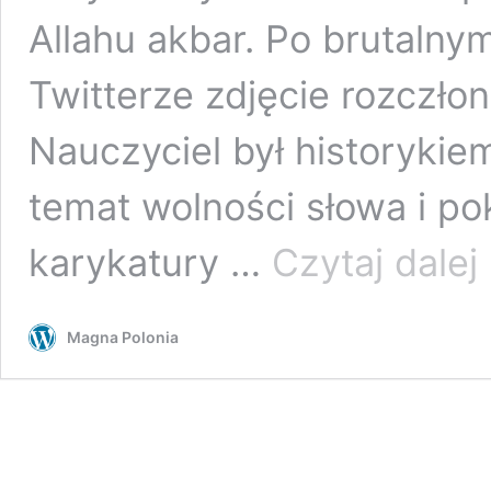
Allahu akbar. Po brutalny
Twitterze zdjęcie rozczłon
Nauczyciel był historykie
temat wolności słowa i p
Is
karykatury …
Czytaj dalej
p
d
m
Magna Polonia
m
„
e
n
j
z
p