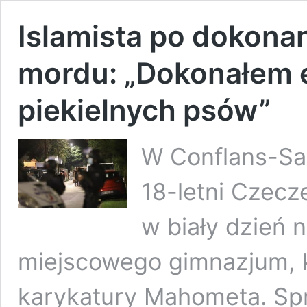
Islamista po dokon
mordu: „Dokonałem e
piekielnych psów”
W Conflans-Sa
18-letni Czecz
w biały dzień n
miejscowego gimnazjum, k
karykatury Mahometa. Sp