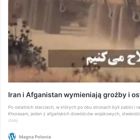
Iran i Afganistan wymieniają groźby i o
Po ostatnich starciach, w których po obu stronach byli zabici i 
Khorasani, jeden z afgańskich dowódców wojskowych, stwierdził
Iran
dalej
i
Afganistan
Magna Polonia
wymieniają