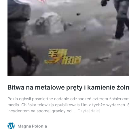
Bitwa na metalowe pręty i kamienie żołni
Pekin ogłosił pośmiertne nadanie odznaczeń czterem żołnierzo
media. Chińska telewizja opublikowała film z tychże wydarzeń. 
Bitwa
incydentem na spornej granicy od …
Czytaj dalej
na
metalowe
Magna Polonia
pręty