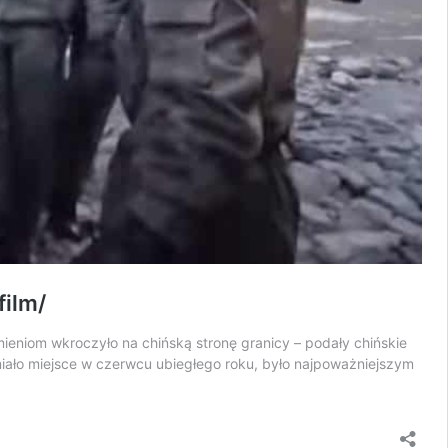
film/
eniom wkroczyło na chińską stronę granicy – podały chińskie
 miało miejsce w czerwcu ubiegłego roku, było najpoważniejszym