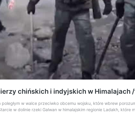
erzy chińskich i indyjskich w Himalajach /
m poległym w walce przeciwko obcemu wojsku, które wbrew porozumi
Starcie w dolinie rzeki Galwan w himalajskim regionie Ladakh, które