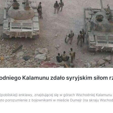
dniego Kalamunu zdało syryjskim siłom rz
j (pobliskiej) enklawy, znajdującej się w górach Wschodniej Kalamun
gnięto porozumienie z bojownikami w mieście Dumejr (na skraju Wsch