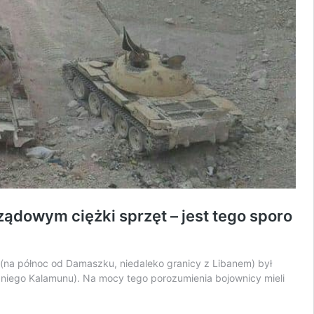
ądowym ciężki sprzęt – jest tego sporo
u (na północ od Damaszku, niedaleko granicy z Libanem) był
odniego Kalamunu). Na mocy tego porozumienia bojownicy mieli