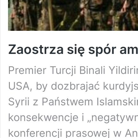
Zaostrza się spór am
Premier Turcji Binali Yildi
USA, by dozbrajać kurdyj
Syrii z Państwem Islamski
konsekwencje i „negatywn
konferencji prasowej w A