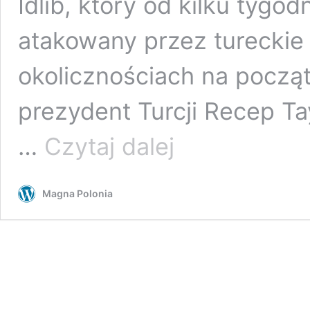
Idlib, który od kilku tygo
atakowany przez tureckie 
okolicznościach na począ
prezydent Turcji Recep Ta
Za
…
Czytaj dalej
tydzień
Erdogan
spotka
Magna Polonia
się
z
Putinem.
Tymczasem
władze
w
Damaszku
grożą
Turcji