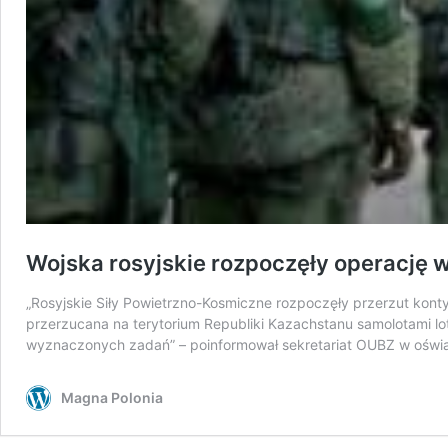
Wojska rosyjskie rozpoczęły operację 
„Rosyjskie Siły Powietrzno-Kosmiczne rozpoczęły przerzut kont
przerzucana na terytorium Republiki Kazachstanu samolotami lot
wyznaczonych zadań” – poinformował sekretariat OUBZ w ośw
Magna Polonia