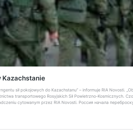
w Kazachstanie
yngentu sił pokojowych do Kazachstanu” – informuje RIA Novosti. „
nictwa transportowego Rosyjskich Sił Powietrzno-Kosmicznych. Czoło
iadczeniu cytowanym przez RIA Novosti. Россия начала перебро