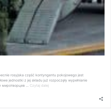
Obecnie rosyjska część kontyngentu pokojowego jest
we jednostki z jej składu już rozpoczęły wypełnianie
Wojska
ску миротворцев …
Czytaj dalej
rosyjskie
rozpoczęły
operację
w