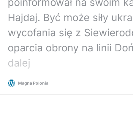
poinformował na swoim kan
Hajdaj. Być może siły ukr
wycofania się z Siewierod
oparcia obrony na linii D
Wojska
dalej
rosyjskie
dotarły
do
Magna Polonia
centrum
Siewierodoniecka
/filmy/