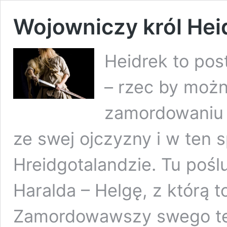
Wojowniczy król Hei
Heidrek to pos
– rzec by możn
zamordowaniu 
ze swej ojczyzny i w ten 
Hreidgotalandzie. Tu pośl
Haralda – Helgę, z którą t
Zamordowawszy swego te