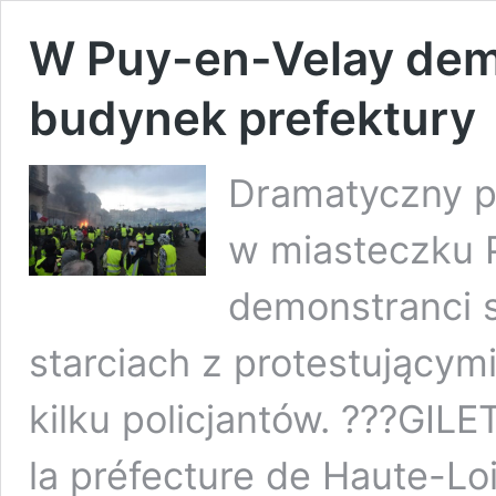
W Puy-en-Velay demo
budynek prefektury
Dramatyczny pr
w miasteczku 
demonstranci sp
starciach z protestującym
kilku policjantów. ???GIL
la préfecture de Haute-Lo