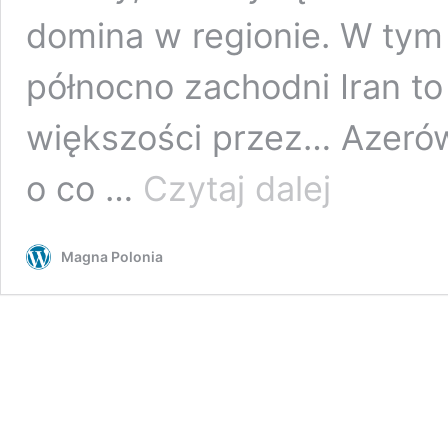
domina w regionie. W tym
północno zachodni Iran to
większości przez… Azerów
W
o co …
Czytaj dalej
Iranie
narasta
obawa,
Magna Polonia
że
zwycięstwo
Azerbejdżanu
w
Górskim
Karabachu
może
wywołać
efekt
domina