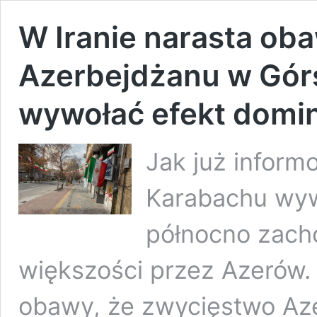
W Iranie narasta ob
Azerbejdżanu w Gór
wywołać efekt domi
Jak już inform
Karabachu wywo
północno zach
większości przez Azerów. 
obawy, że zwycięstwo Az