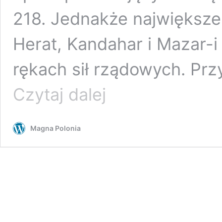
218. Jednakże największe 
Herat, Kandahar i Mazar-i
rękach sił rządowych. Pr
W
Czytaj dalej
ciągu
24
godzin
Magna Polonia
Talibowie
przejęli
całkowitą
kontrolę
nad
25
dystryktami