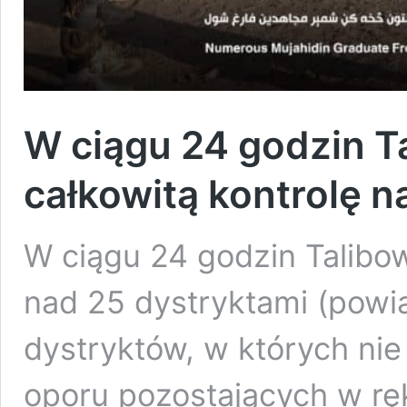
W ciągu 24 godzin Ta
całkowitą kontrolę n
W ciągu 24 godzin Talibowi
nad 25 dystryktami (powia
dystryktów, w których ni
oporu pozostających w rę