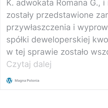
K. adwokata Romana G., i
zostały przedstawione za
przywłaszczenia i wyprow
spółki deweloperskiej kwo
w tej sprawie zostało wsz
Treść
Czytaj dalej
zarzutów
dla
Ryszarda
Magna Polonia
K.
i
Romana
G.
w
sprawie