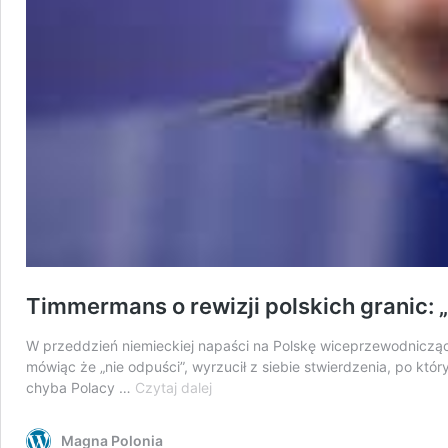
Timmermans o rewizji polskich granic: „
W przeddzień niemieckiej napaści na Polskę wiceprzewodniczący 
mówiąc że „nie odpuści”, wyrzucił z siebie stwierdzenia, po któr
Timmermans
chyba Polacy …
Czytaj dalej
o
rewizji
Magna Polonia