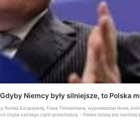
Gdyby Niemcy były silniejsze, to Polska m
Komisji Europejskiej, Frans Timmermans, wypowiedział słowa, które 
ych chyba każdego ciarki przechodzą: – Polska dzisiaj jest bardziej 