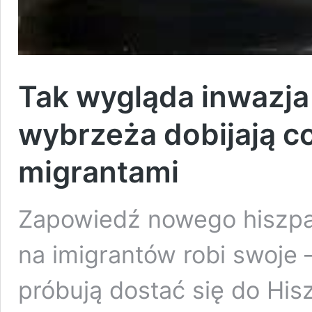
Tak wygląda inwazja
wybrzeża dobijają c
migrantami
Zapowiedź nowego hiszpań
na imigrantów robi swoje –
próbują dostać się do Hisz