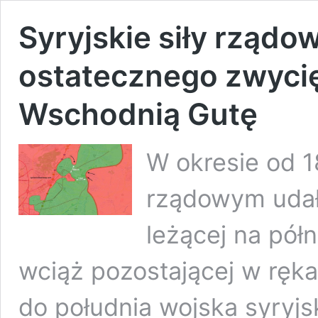
Syryjskie siły rządo
ostatecznego zwycię
Wschodnią Gutę
W okresie od 1
rządowym udało
leżącej na pó
wciąż pozostającej w ręka
do południa wojska syryjs