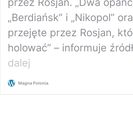
przez Rosjan. „Dwa opance
„Berdiańsk” i „Nikopol” or
przejęte przez Rosjan, któr
holować” – informuje źró
Rosjanie
dalej
przejęli
ukraińskie
okręty,
Magna Polonia
marynarze
wzięci
do
niewoli