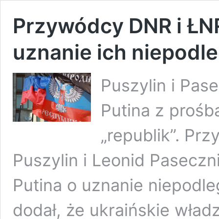
Przywódcy DNR i ŁNR 
uznanie ich niepodle
Puszylin i Pase
Putina z prośb
„republik”. Pr
Puszylin i Leonid Paseczn
Putina o uznanie niepodleg
dodał, że ukraińskie wład