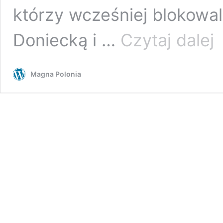
którzy wcześniej blokowal
Po
Doniecką i …
Czytaj dalej
ch
w
ce
Magna Polonia
Uk