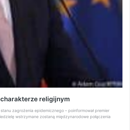
charakterze religijnym
 stanu zagrożenia epidemicznego – poinformował premier
niedzielę wstrzymane zostaną międzynarodowe połączenia