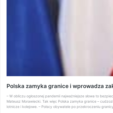
Polska zamyka granice i wprowadza zak
– W obliczu ogłoszonej pandemii najważniejsze słowa to bezpi
Mateusz Morawiecki. Tak więc Polska zamyka granice – cudzoz
lotnicze i kolejowe. – Polscy obywatele po przekroczeniu grani