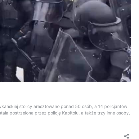
kańskiej stolicy aresztowano ponad 50 osób, a 14 policjantów
tała postrzelona przez policję Kapitolu, a także trzy inne osoby,