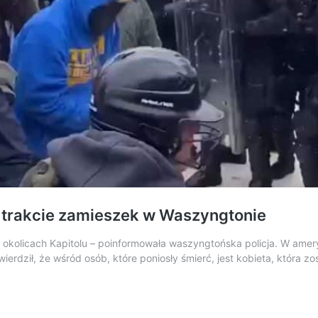
w trakcie zamieszek w Waszyngtonie
okolicach Kapitolu – poinformowała waszyngtońska policja. W amery
erdził, że wśród osób, które poniosły śmierć, jest kobieta, która zos