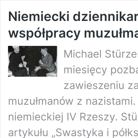
Niemiecki dziennika
współpracy muzułma
Michael Stürze
miesięcy pozb
zawieszeniu z
muzułmanów z nazistami.
niemieckiej IV Rzeszy. St
artykułu „Swastyka i półks