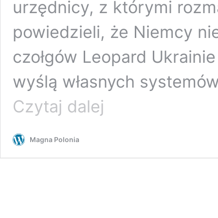
urzędnicy, z którymi rozma
powiedzieli, że Niemcy ni
czołgów Leopard Ukrainie 
wyślą własnych systemów, 
Niemcy
Czytaj dalej
nie
zgodzą
się
Magna Polonia
na
przekazanie
Ukrainie
Leopardów,
chyba
że
Amerykanie
przekażą