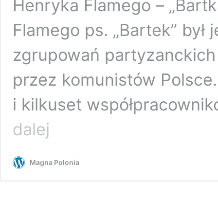
Henryka Flamego – „Bartka
Flamego ps. „Bartek” był
zgrupowań partyzanckich
przez komunistów Polsce. 
i kilkuset współpracownik
Na
dalej
Polanie
Śmierci
w
Magna Polonia
Starym
Grodkowie
stanął
pomnik
upamiętniający
żołnierzy