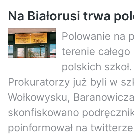
Na Białorusi trwa po
Polowanie na p
terenie całego 
polskich szkoł
Prokuratorzy już byli w s
Wołkowysku, Baranowiczac
skonfiskowano podręczni
poinformował na twitterz